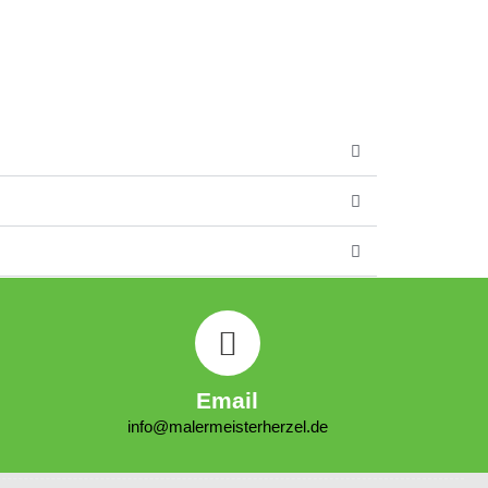
Email
info@malermeisterherzel.de